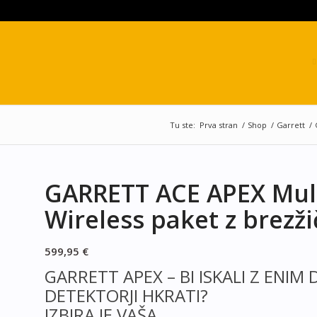
Tu ste:
Prva stran
/
Shop
/
Garrett
/
GARRETT ACE APEX Mult
Wireless paket z brezž
599,95
€
GARRETT APEX – BI ISKALI Z ENIM 
DETEKTORJI HKRATI?
IZBIRA JE VAŠA.