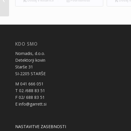
Dodaj v košarico
Podrobnosti
Dodaj v
Rider Pack
KDO SMO
Nomadis, d.o.o.
Detektorji kovin
Starše 31
SI-2205 STARŠE
M 041 666 051
T 02 /688 83 51
F 02/ 688 83 51
E info@garrett.si
NASTAVITVE ZASEBNOSTI