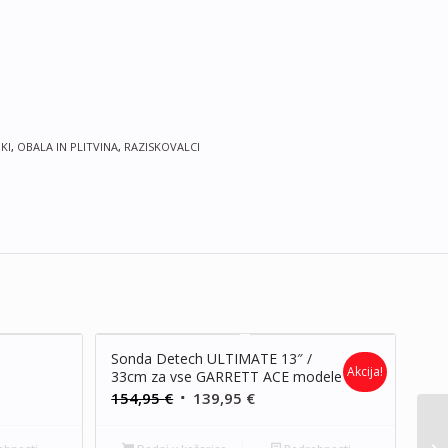
KI
,
OBALA IN PLITVINA
,
RAZISKOVALCI
Sonda Detech ULTIMATE 13″ /
Akcija!
33cm za vse GARRETT ACE modele
Izvirna
Trenutna
154,95
€
139,95
€
cena
cena
je
je: