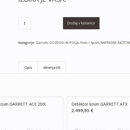
Dodaj v košarico
Kategorije:
Garrett
,
GOZDOVI IN POLJA
,
Hobi / Sport
,
NAPREDNI ZAČETNI
Opis
Mnenja (0)
kovin GARRETT ACE 200i
Detektor kovin GARRETT ATX
2.499,95
€