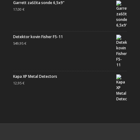
Garrett zaščita sonde 6,5x9"
17,00
€
Detektor kovin Fisher F5-11
549,95
€
Kapa XP Metal Detectors
12,95
€