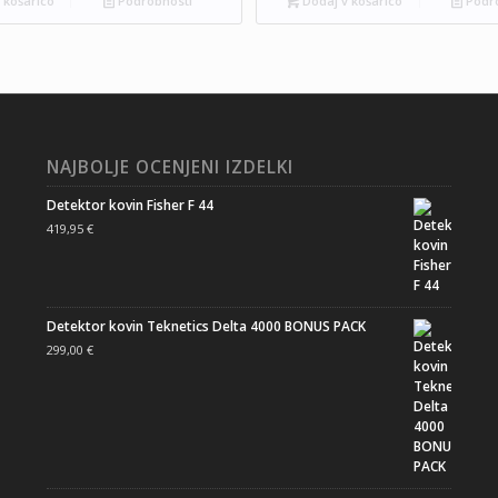
 košarico
Podrobnosti
Dodaj v košarico
Podro
NAJBOLJE OCENJENI IZDELKI
Detektor kovin Fisher F 44
419,95
€
Detektor kovin Teknetics Delta 4000 BONUS PACK
299,00
€