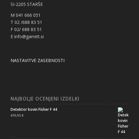
SI-2205 STARŠE
M 041 666 051
T 02 /688 83 51
F 02/ 688 83 51
E info@garrett.si
NASTAVITVE ZASEBNOSTI
NAJBOLJE OCENJENI IZDELKI
Detektor kovin Fisher F 44
419,95
€