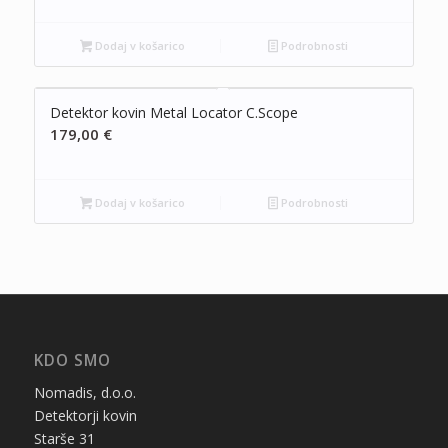
Dodaj v košarico
Podrobnosti
Detektor kovin Metal Locator C.Scope
179,00
€
Dodaj v košarico
Podrobnosti
KDO SMO
Nomadis, d.o.o.
Detektorji kovin
Starše 31