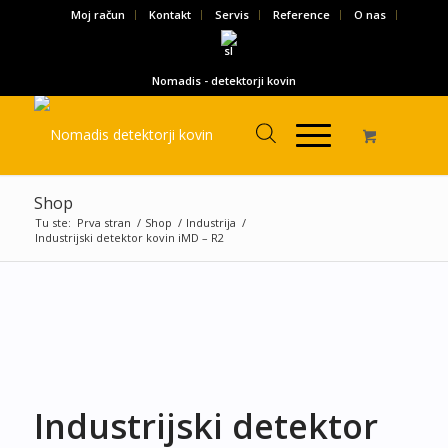
Moj račun
Kontakt
Servis
Reference
O nas
Nomadis - detektorji kovin
Shop
Tu ste:
Prva stran
/
Shop
/
Industrija
/
Industrijski detektor kovin iMD – R2
Industrijski detektor